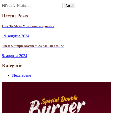
Hľadať:
Recent Posts
How To Make Your casa de apuestas
19. augusta 2024
These 5 Simple Mostbet Casino: The Online
9. augusta 2024
Kategórie
Nezaradené