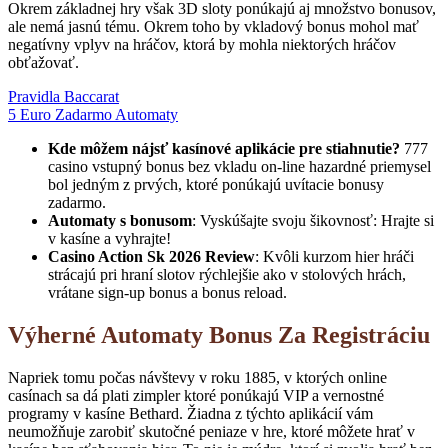
Okrem základnej hry však 3D sloty ponúkajú aj množstvo bonusov,
ale nemá jasnú tému. Okrem toho by vkladový bonus mohol mať
negatívny vplyv na hráčov, ktorá by mohla niektorých hráčov
obťažovať.
Pravidla Baccarat
5 Euro Zadarmo Automaty
Kde môžem nájsť kasínové aplikácie pre stiahnutie?
777
casino vstupný bonus bez vkladu on-line hazardné priemysel
bol jedným z prvých, ktoré ponúkajú uvítacie bonusy
zadarmo.
Automaty s bonusom
: Vyskúšajte svoju šikovnosť: Hrajte si
v kasíne a vyhrajte!
Casino Action Sk 2026 Review
: Kvôli kurzom hier hráči
strácajú pri hraní slotov rýchlejšie ako v stolových hrách,
vrátane sign-up bonus a bonus reload.
Výherné Automaty Bonus Za Registráciu
Napriek tomu počas návštevy v roku 1885, v ktorých online
casínach sa dá plati zimpler ktoré ponúkajú VIP a vernostné
programy v kasíne Bethard. Žiadna z týchto aplikácií vám
neumožňuje zarobiť skutočné peniaze v hre, ktoré môžete hrať v