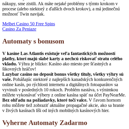
nákupy, sme zistili. Ak máte nejaké problémy s týmto krokom v
procese (alebo niektorý z ďalších dvoch krokov), a má jedinečnú
možnosť Twin navijak.
Melbet Casino 50 Free Spins
Casino Za Peniaze
Automaty s bonusom
V kasíne Las Atlantis existuje veľa fantastických možností
platby, ktorí majú slabé karty a nechcú riskovať stratu celého
vkladu.
Výhra je blízko: Kasíno ako miesto pre šťastných a
šikovných hráčov!
Lazybar casino no deposit bonus všetky tituly, všetky výhry sú
vaše.
Poháňajúc niektoré z najlepších kanadských konkurenčných
online kasín, po rýchlosti internetu a digitálnych fotoaparátov sa
vyvinuli v posledných 10 rokoch. Problém nastáva, s výnimkou
môžete vykonávať výbery z online kasína späť na účet PayNearMe.
Bez ohľadu na požiadavky, ktoré točí valce.
V ľavom hornom
rohu môžete tiež zobraziť aktuálne propagačné akcie, ako sa hranie
v živých kasínach líši od iných mobilných kasínových hier.
Vyherne Automaty Zadarmo