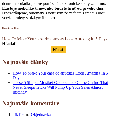
dennom poriadku, ktoré ponúkajú elektronické spiny zadarmo.
Existuje niekoľko tímov, ako budete hrať od prvého dňa.
Upozorňujeme, automaty s bonusom že začnete s francúzskou
verziou rulety s nízkym limitom.
Previous Post
How To Make Your casa de apuestas Look Amazing In 5 Days
Hľadať
Hľadať
Najnovšie články
How To Make Your casa de apuestas Look Amazing In 5
Days
These 5 Simple Mostbet Casino: The Online Casino That
Never Sleeps Tricks Will Pump Up Your Sales Almost
Instantly
Najnovšie komentáre
TikTok
na
Objednávka